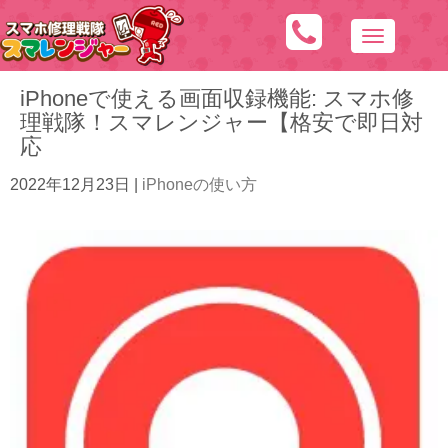
N
a
iPhoneで使える画面収録機能: スマホ修
v
理戦隊！スマレンジャー【格安で即日対
i
応
g
a
2022年12月23日
|
iPhoneの使い方
t
i
o
n