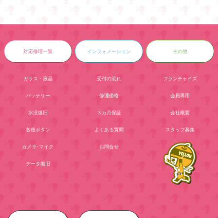
対応修理一覧
インフォメーション
その他
ガラス・液晶
受付の流れ
フランチャイズ
バッテリー
修理価格
会員専用
水没復旧
３カ月保証
会社概要
各種ボタン
よくある質問
スタッフ募集
カメラ･マイク
お問合せ
データ復旧