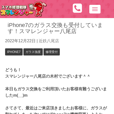
N
a
iPhone7のガラス交換も受付していま
v
す！スマレンジャー八尾店
i
g
2022年12月22日
|
近鉄八尾店
a
t
IPHONE7
ガラス強度
修理受付
i
o
どうも！
n
スマレンジャー八尾店の木村でございます＾＾
本日もガラス交換をご利用頂いたお客様有難うございま
したm(__)m
さてさて、最近はご来店頂きましたお客様に、ガラスが