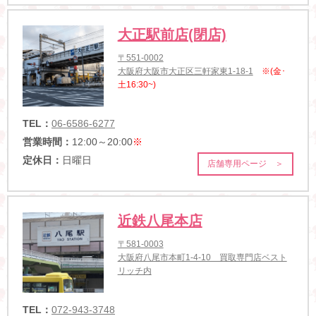
大正駅前店(閉店)
〒551-0002
大阪府大阪市大正区三軒家東1-18-1
※(金･
土16:30~)
TEL：
06-6586-6277
営業時間：
12:00～20:00
※
定休日：
日曜日
店舗専用ページ ＞
近鉄八尾本店
〒581-0003
大阪府八尾市本町1-4-10 買取専門店ベスト
リッチ内
TEL：
072-943-3748