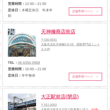
営業時間：
12:00～21:00
定休日：
木曜定休日 年末年
店舗専用ページ ＞
始
天神橋商店街店
〒530-0041
大阪市北区天神橋5-8-29 買取専門店ミント
エス内
TEL：
06-6356-0968
営業時間：
10:00～21:00
定休日：
年中無休
店舗専用ページ ＞
大正駅前店(閉店)
〒551-0002
大阪府大阪市大正区三軒家東1-18-1
※(金･