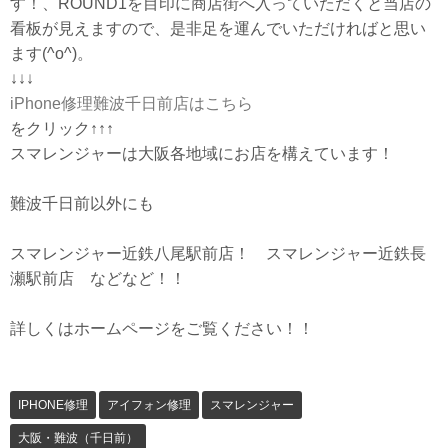
す！、ROUND1を目印に商店街へ入っていただくと当店の
看板が見えますので、是非足を運んでいただければと思い
ます(^o^)。
↓↓↓
iPhone修理難波千日前店はこちら
をクリック↑↑↑
スマレンジャーは大阪各地域にお店を構えています！
難波千日前以外にも
スマレンジャー近鉄八尾駅前店！ スマレンジャー近鉄長
瀬駅前店 などなど！！
詳しくはホームページをご覧ください！！
IPHONE修理
アイフォン修理
スマレンジャー
大阪・難波（千日前）