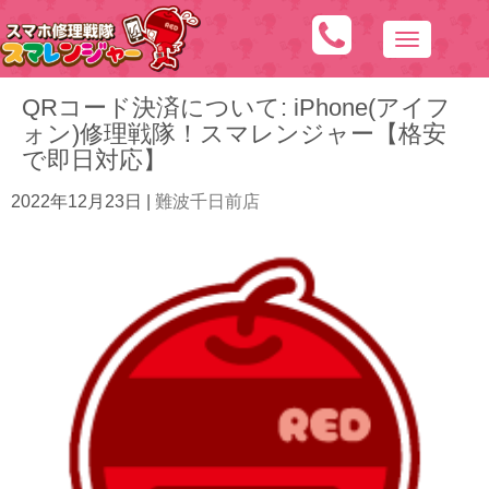
N
a
QRコード決済について: iPhone(アイフ
v
ォン)修理戦隊！スマレンジャー【格安
i
で即日対応】
g
a
2022年12月23日
|
難波千日前店
t
i
o
n