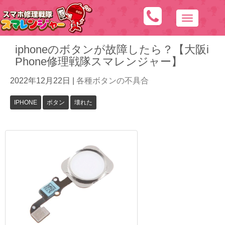
N
a
iphoneのボタンが故障したら？【大阪i
v
Phone修理戦隊スマレンジャー】
i
g
2022年12月22日
|
各種ボタンの不具合
a
t
IPHONE
ボタン
壊れた
i
o
n