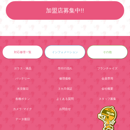
加盟店募集中!!
対応修理一覧
インフォメーション
その他
ガラス・液晶
受付の流れ
フランチャイズ
バッテリー
修理価格
会員専用
水没復旧
３カ月保証
会社概要
各種ボタン
よくある質問
スタッフ募集
カメラ･マイク
お問合せ
データ復旧