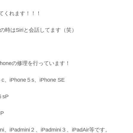
てきてくれます！！！
時はSiriと会話してます（笑）
Phoneの修理を行っています！
、iPhone５s、iPhone SE
６sP
８P
i、iPadmini２、iPadmini３、iPadAir等です。