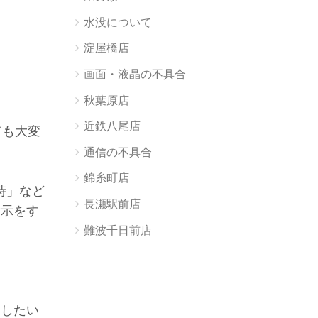
水没について
淀屋橋店
画面・液晶の不具合
秋葉原店
近鉄八尾店
ても大変
通信の不具合
錦糸町店
時」など
長瀬駅前店
指示をす
難波千日前店
索したい