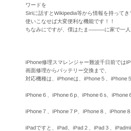
ワードを
Siriに話すとWikipedia等から情報を持っ
使いこなせば大変便利な機能です！！
ちなみにですが、僕はたま―――に家で一人の
iPhone修理スマレンジャー難波千日前ではi
画面修理からバッテリー交換まで、
対応機種は、iPhoneは、iPhone５、iPhone５c
iPhone６、iPhone６p、iPhone６s、iPhone
iPhone７、iPhone７P、iPhone８、iPhone
iPadですと、iPad、iPad２、iPad３、iPadmin