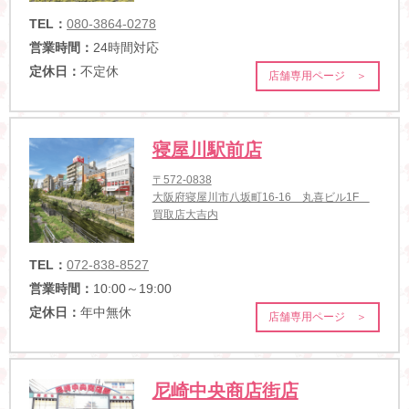
TEL：
080-3864-0278
営業時間：
24時間対応
定休日：
不定休
店舗専用ページ ＞
寝屋川駅前店
〒572-0838
大阪府寝屋川市八坂町16-16 丸喜ビル1F
買取店大吉内
TEL：
072-838-8527
営業時間：
10:00～19:00
定休日：
年中無休
店舗専用ページ ＞
尼崎中央商店街店