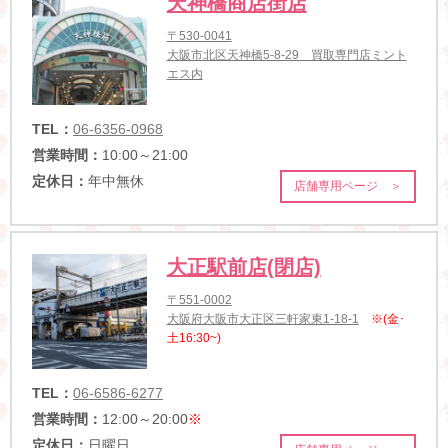
天神橋商店街店
〒530-0041
大阪市北区天神橋5-8-29 買取専門店ミント
エス内
TEL：
06-6356-0968
営業時間：
10:00～21:00
定休日：
年中無休
店舗専用ページ ＞
大正駅前店(閉店)
〒551-0002
大阪府大阪市大正区三軒家東1-18-1
※(金･
土16:30~)
TEL：
06-6586-6277
営業時間：
12:00～20:00
※
定休日：
日曜日