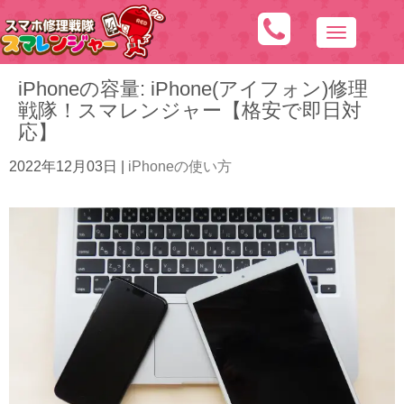
N
a
iPhoneの容量: iPhone(アイフォン)修理
v
戦隊！スマレンジャー【格安で即日対
i
応】
g
a
2022年12月03日
|
iPhoneの使い方
t
i
o
n