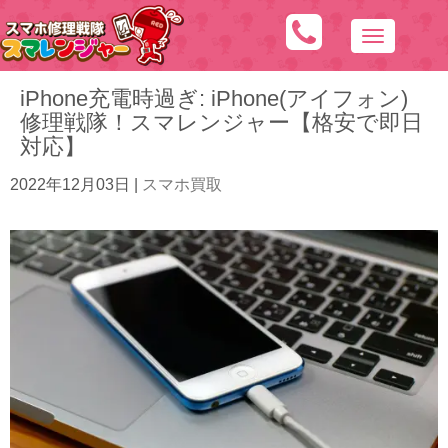
N
a
iPhone充電時過ぎ: iPhone(アイフォン)
v
修理戦隊！スマレンジャー【格安で即日
i
対応】
g
a
2022年12月03日
|
スマホ買取
t
i
o
n