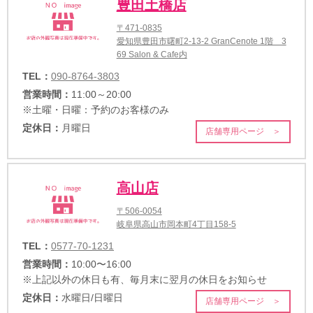
豊田土橋店
〒471-0835
愛知県豊田市曙町2-13-2 GranCenote 1階 3
69 Salon & Cafe内
TEL：
090-8764-3803
営業時間：
11:00～20:00
※土曜・日曜：予約のお客様のみ
定休日：
月曜日
店舗専用ページ ＞
高山店
〒506-0054
岐阜県高山市岡本町4丁目158-5
TEL：
0577-70-1231
営業時間：
10:00〜16:00
※上記以外の休日も有、毎月末に翌月の休日をお知らせ
定休日：
水曜日/日曜日
店舗専用ページ ＞