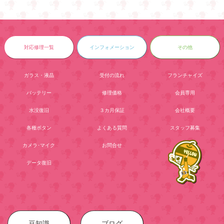
対応修理一覧
インフォメーション
その他
ガラス・液晶
受付の流れ
フランチャイズ
バッテリー
修理価格
会員専用
水没復旧
３カ月保証
会社概要
各種ボタン
よくある質問
スタッフ募集
カメラ･マイク
お問合せ
データ復旧
豆知識
ブログ