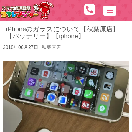
N
a
iPhoneのガラスについて【秋葉原店】
v
【バッテリー】【iphone】
i
g
2018年08月27日
|
秋葉原店
a
t
i
o
n