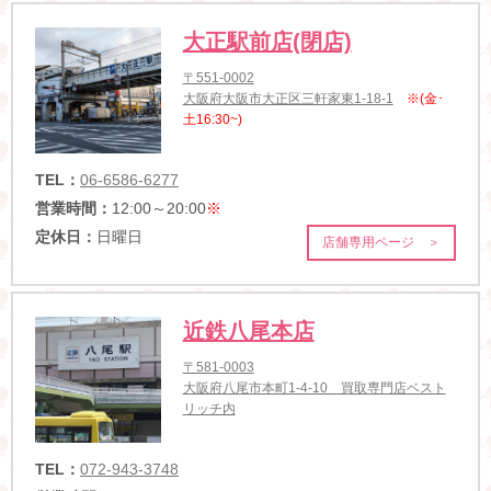
大正駅前店(閉店)
〒551-0002
大阪府大阪市大正区三軒家東1-18-1
※(金･
土16:30~)
TEL：
06-6586-6277
営業時間：
12:00～20:00
※
定休日：
日曜日
店舗専用ページ ＞
近鉄八尾本店
〒581-0003
大阪府八尾市本町1-4-10 買取専門店ベスト
リッチ内
TEL：
072-943-3748