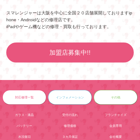
スマレンジャーは大阪を中心に全国２０店舗展開しておりますip
hone・Androidなどの修理店です。
iPadやゲーム機などの修理・買取も行っております。
加盟店募集中!!
対応修理一覧
インフォメーション
その他
ガラス・液晶
受付の流れ
フランチャイズ
バッテリー
修理価格
会員専用
水没復旧
３カ月保証
会社概要