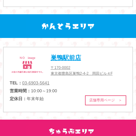
巣鴨駅前店
〒170-0002
東京都豊島区巣鴨2-4-2 岡田ビル４F
TEL：
03-6903-5641
営業時間：
10:00～19:00
定休日：
年末年始
店舗専用ページ ＞