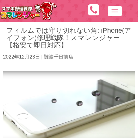
N
a
フィルムでは守り切れない角: iPhone(ア
v
イフォン)修理戦隊！スマレンジャー
i
【格安で即日対応】
g
a
2022年12月23日
|
難波千日前店
t
i
o
n