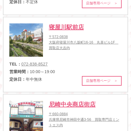
定休日：
不定休
店舗専用ページ ＞
寝屋川駅前店
〒572-0838
大阪府寝屋川市八坂町16-16 丸喜ビル1F
買取店大吉内
TEL：
072-838-8527
営業時間：
10:00～19:00
定休日：
年中無休
店舗専用ページ ＞
尼崎中央商店街店
〒660-0884
兵庫県尼崎市神田中通3-56 買取専門店ミン
トエス内