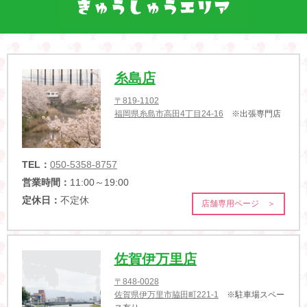
糸島店
〒819-1102
福岡県糸島市高田4丁目24-16
※出張専門店
TEL：
050-5358-8757
営業時間：
11:00～19:00
定休日：
不定休
店舗専用ページ ＞
佐賀伊万里店
〒848-0028
佐賀県伊万里市脇田町221-1
※駐車場スペー