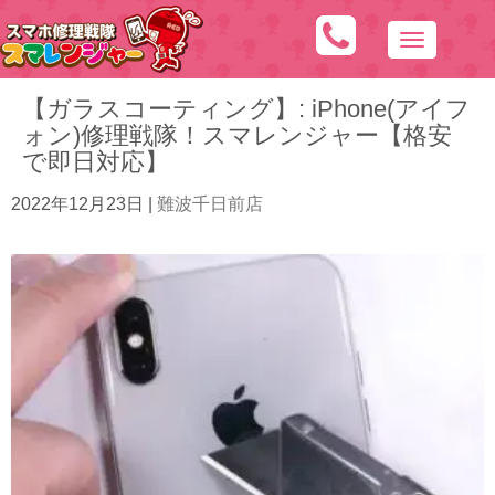
N
a
【ガラスコーティング】: iPhone(アイフ
v
ォン)修理戦隊！スマレンジャー【格安
i
で即日対応】
g
a
2022年12月23日
|
難波千日前店
t
i
o
n