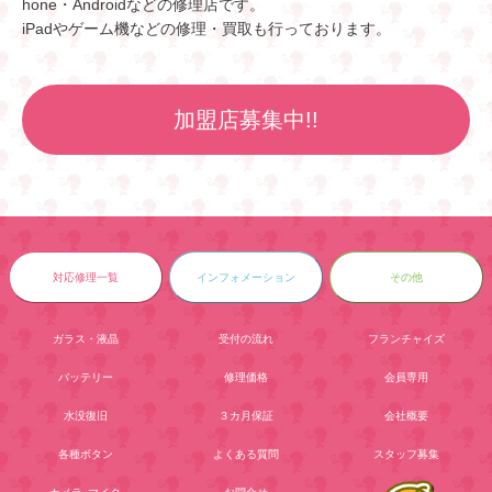
hone・Androidなどの修理店です。
iPadやゲーム機などの修理・買取も行っております。
加盟店募集中!!
対応修理一覧
インフォメーション
その他
ガラス・液晶
受付の流れ
フランチャイズ
バッテリー
修理価格
会員専用
水没復旧
３カ月保証
会社概要
各種ボタン
よくある質問
スタッフ募集