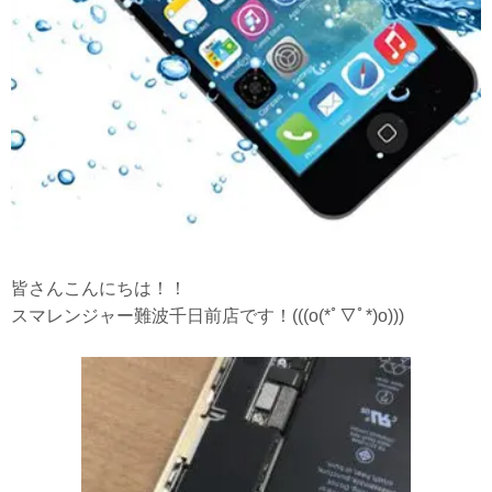
皆さんこんにちは！！
スマレンジャー難波千日前店です！(((o(*ﾟ▽ﾟ*)o)))