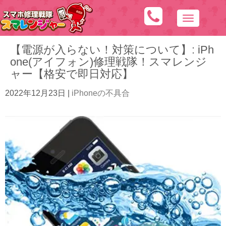
N
a
【電源が入らない！対策について】: iPh
v
one(アイフォン)修理戦隊！スマレンジ
i
ャー【格安で即日対応】
g
a
2022年12月23日
|
iPhoneの不具合
t
i
o
n