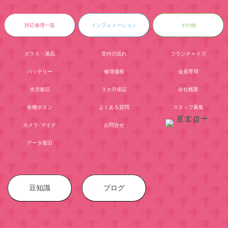
対応修理一覧
インフォメーション
その他
ガラス・液晶
受付の流れ
フランチャイズ
バッテリー
修理価格
会員専用
水没復旧
３カ月保証
会社概要
各種ボタン
よくある質問
スタッフ募集
カメラ･マイク
お問合せ
データ復旧
豆知識
ブログ