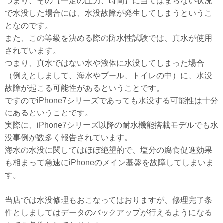
つまり、その【一定の圧力、時間】に当てはまらない状況
で水没した場合には、水没故障が発生してしまうというこ
となのです。
また、この等級を決める際の防水性試験では、真水が使用
されています。
つまり、真水ではない水や液体に水没してしまった場合
（例えとしまして、海水やプール、トイレの中）に、水没
故障が起こる可能性があるということです。
ですのでiPhone7シリーズであっても水没する可能性は十分
にあるということです。
実際に、iPhone7シリーズ以降の耐水機能搭載モデルでも水
没事例が数多く報告されています。
海水の水没に関してはほぼ絶望的で、塩分の腐食促進効果
も相まって急速にiPhoneのメイン基盤を故障してしまいま
す。
当店では水没修理もおこなってはおりますが、修理完了条
件としましてはデータのバックアップが行えるようになる