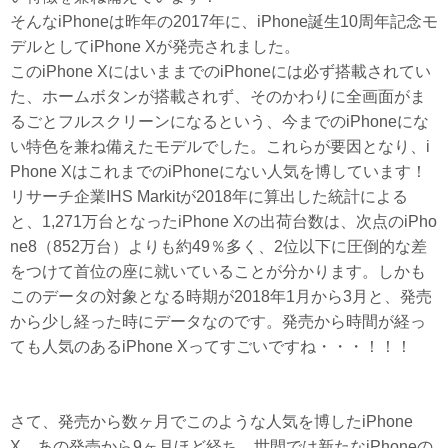
そんなiPhoneは昨年の2017年に、iPhone誕生10周年記念モ
デルとしてiPhone Xが発売されました。
このiPhone XにはいままでのiPhoneには必ず搭載されてい
た、ホームボタンが搭載されず、そのかわりに全画面がま
るごとフルスクリーンになるという、今までのiPhoneにな
い特色を兼ね備えたモデルでした。これらが要因となり、i
Phone XはこれまでのiPhoneにない人気を博しています！
リサーチ企業IHS Markitが2018年に算出した統計による
と、1,271万台となったiPhone Xの出荷台数は、次点のiPho
ne8（852万台）よりも約49％多く、2位以下に圧倒的な差
をつけて首位の座に就いていることが分かります。しかも
このデータの対象となる時期が2018年1月から3月と、発売
から少し経った時にデータなのです。発売から時間が経っ
ても人気のあるiPhone Xってすごいですね・・・！！！
さて、発売から数ヶ月でこのような人気を博したiPhone
X。あの発売から9ヶ月ほど経ち、世間では新たなiPhoneの