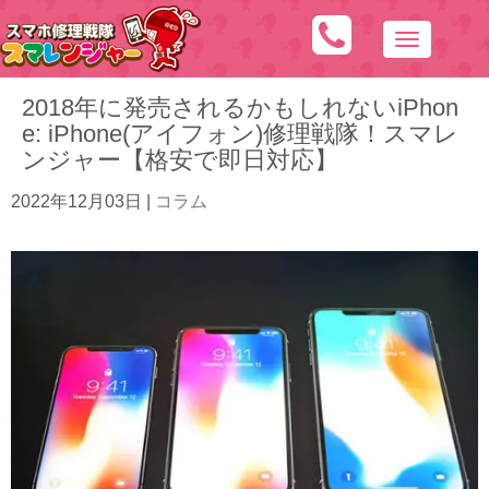
N
a
2018年に発売されるかもしれないiPhon
v
e: iPhone(アイフォン)修理戦隊！スマレ
i
ンジャー【格安で即日対応】
g
a
2022年12月03日
|
コラム
t
i
o
n