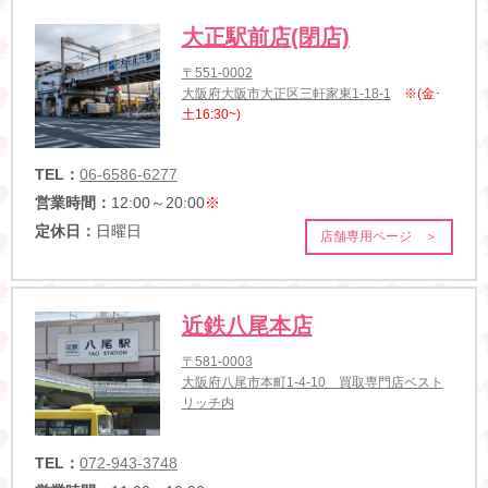
大正駅前店(閉店)
〒551-0002
大阪府大阪市大正区三軒家東1-18-1
※(金･
土16:30~)
TEL：
06-6586-6277
営業時間：
12:00～20:00
※
定休日：
日曜日
店舗専用ページ ＞
近鉄八尾本店
〒581-0003
大阪府八尾市本町1-4-10 買取専門店ベスト
リッチ内
TEL：
072-943-3748