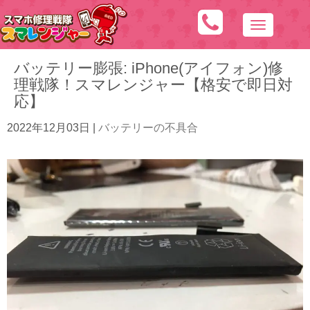
N
a
バッテリー膨張: iPhone(アイフォン)修
v
理戦隊！スマレンジャー【格安で即日対
i
応】
g
a
2022年12月03日
|
バッテリーの不具合
t
i
o
n