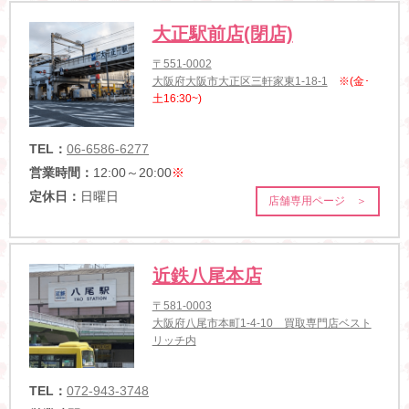
大正駅前店(閉店)
〒551-0002
大阪府大阪市大正区三軒家東1-18-1
※(金･
土16:30~)
TEL：
06-6586-6277
営業時間：
12:00～20:00
※
定休日：
日曜日
店舗専用ページ ＞
近鉄八尾本店
〒581-0003
大阪府八尾市本町1-4-10 買取専門店ベスト
リッチ内
TEL：
072-943-3748