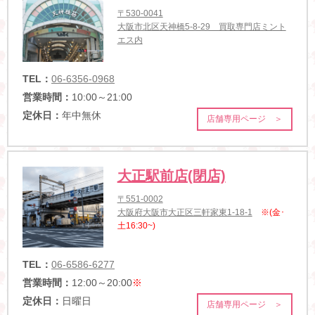
〒530-0041
大阪市北区天神橋5-8-29 買取専門店ミント
エス内
TEL：
06-6356-0968
営業時間：
10:00～21:00
定休日：
年中無休
店舗専用ページ ＞
大正駅前店(閉店)
〒551-0002
大阪府大阪市大正区三軒家東1-18-1
※(金･
土16:30~)
TEL：
06-6586-6277
営業時間：
12:00～20:00
※
定休日：
日曜日
店舗専用ページ ＞