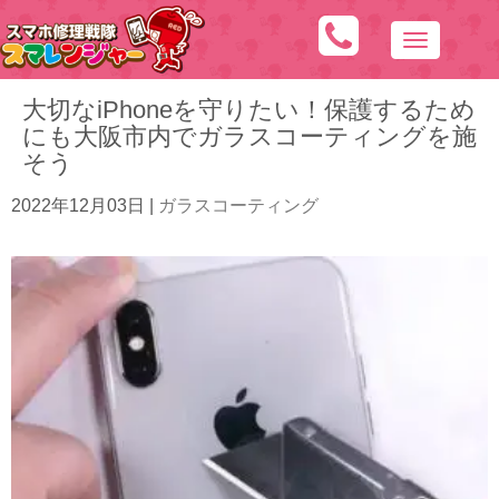
N
a
大切なiPhoneを守りたい！保護するため
v
にも大阪市内でガラスコーティングを施
i
そう
g
a
2022年12月03日
|
ガラスコーティング
t
i
o
n