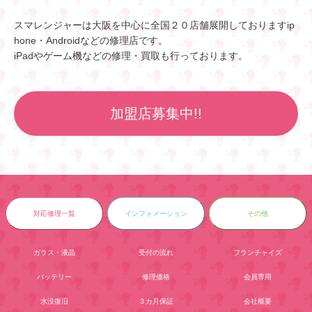
スマレンジャーは大阪を中心に全国２０店舗展開しておりますip
hone・Androidなどの修理店です。
iPadやゲーム機などの修理・買取も行っております。
加盟店募集中!!
対応修理一覧
インフォメーション
その他
ガラス・液晶
受付の流れ
フランチャイズ
バッテリー
修理価格
会員専用
水没復旧
３カ月保証
会社概要