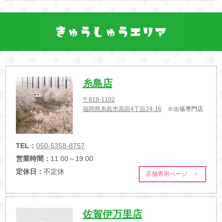
糸島店
〒819-1102
福岡県糸島市高田4丁目24-16
※出張専門店
TEL：
050-5358-8757
営業時間：
11:00～19:00
定休日：
不定休
店舗専用ページ ＞
佐賀伊万里店