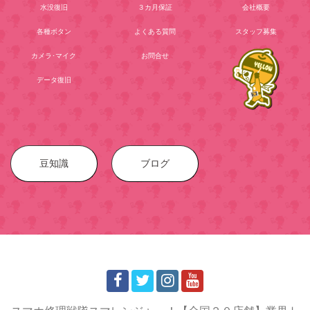
水没復旧
３カ月保証
会社概要
各種ボタン
よくある質問
スタッフ募集
カメラ･マイク
お問合せ
データ復旧
豆知識
ブログ