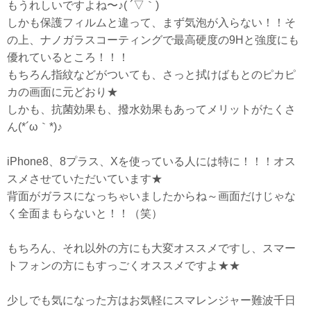
もうれしいですよね〜♪( ´▽｀)
しかも保護フィルムと違って、まず気泡が入らない！！そ
の上、ナノガラスコーティングで最高硬度の9Hと強度にも
優れているところ！！！
もちろん指紋などがついても、さっと拭けばもとのピカピ
カの画面に元どおり★
しかも、抗菌効果も、撥水効果もあってメリットがたくさ
ん(*´ω｀*)♪
iPhone8、8プラス、Xを使っている人には特に！！！オス
スメさせていただいています★
背面がガラスになっちゃいましたからね～画面だけじゃな
く全面まもらないと！！（笑）
もちろん、それ以外の方にも大変オススメですし、スマー
トフォンの方にもすっごくオススメですよ★★
少しでも気になった方はお気軽にスマレンジャー難波千日