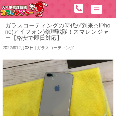
N
a
ガラスコーティングの時代が到来☆iPho
v
ne(アイフォン)修理戦隊！スマレンジャ
i
ー【格安で即日対応】
g
a
2022年12月03日
|
ガラスコーティング
t
i
o
n