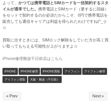
よって、
かつては携帯電話とSIMカードを一括契約するスタ
イルが通常でした。
携帯電話とSIMカード（要するに回線）
をセットで契約するのが必須だからこそ、0円で携帯電話を
販売しても通信キャリアは利益を得られたわけですね(^_-)-
☆
買取に出すときには、SIMロック解除をしていた方が高く買
い取ってもらえる可能性が上がりますよ☆
iPhone修理難波千日前店はこちら
IPHONE
IPHONE修理
IPHONE買取
アイフォン
アイフォン修理
アイフォン買取
大阪・難波（千日前）
« Prev
Next »