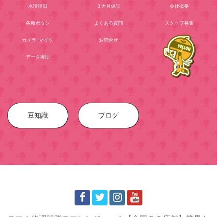
水没復旧
３カ月保証
会社概要
各種ボタン
よくある質問
スタッフ募集
カメラ･マイク
お問合せ
データ復旧
豆知識
ブログ