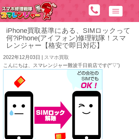
N
a
iPhone買取基準にある、SIMロックって
v
何?iPhone(アイフォン)修理戦隊！スマ
i
レンジャー【格安で即日対応】
g
a
2022年12月03日
|
スマホ買取
t
こんにちは、スマレンジャー難波千日前店です(*’▽’)
i
o
n