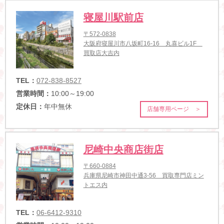
寝屋川駅前店
〒572-0838
大阪府寝屋川市八坂町16-16 丸喜ビル1F
買取店大吉内
TEL：
072-838-8527
営業時間：
10:00～19:00
定休日：
年中無休
店舗専用ページ ＞
尼崎中央商店街店
〒660-0884
兵庫県尼崎市神田中通3-56 買取専門店ミン
トエス内
TEL：
06-6412-9310