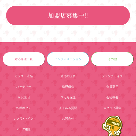
加盟店募集中!!
対応修理一覧
インフォメーション
その他
ガラス・液晶
受付の流れ
フランチャイズ
バッテリー
修理価格
会員専用
水没復旧
３カ月保証
会社概要
各種ボタン
よくある質問
スタッフ募集
カメラ･マイク
お問合せ
データ復旧