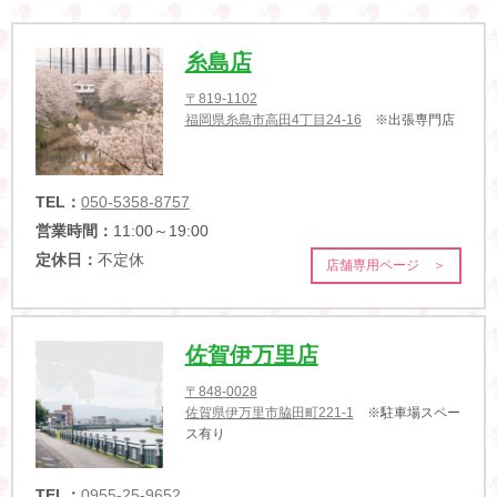
糸島店
〒819-1102
福岡県糸島市高田4丁目24-16
※出張専門店
TEL：
050-5358-8757
営業時間：
11:00～19:00
定休日：
不定休
店舗専用ページ ＞
佐賀伊万里店
〒848-0028
佐賀県伊万里市脇田町221-1
※駐車場スペー
ス有り
TEL：
0955-25-9652