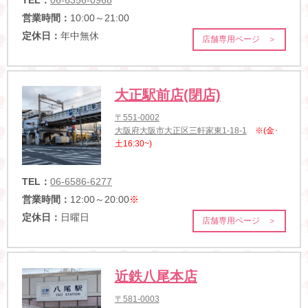
営業時間：
10:00～21:00
定休日：
年中無休
店舗専用ページ ＞
大正駅前店(閉店)
〒551-0002
大阪府大阪市大正区三軒家東1-18-1
※(金･
土16:30~)
TEL：
06-6586-6277
営業時間：
12:00～20:00
※
定休日：
日曜日
店舗専用ページ ＞
近鉄八尾本店
〒581-0003