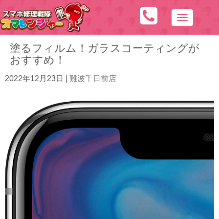
N
a
塗るフィルム！ガラスコーティングが
v
おすすめ！
i
g
2022年12月23日
|
難波千日前店
a
t
i
o
n