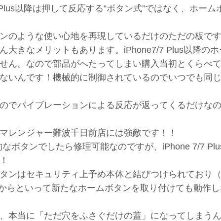
7 Plus以降は押して反応する“ボタン式”ではなく、ホー
ンのような使い心地を再現しているだけのただの板で
なメリットもあります。iPhone7/7 Plus以降の
せん。なので部品がへたってしまい購入当初とくらべ
ないんです！機械的に制御されているのでいつでも同
のでバイブレーションによる反応が返ってくるだけな
マレンジャー難波千日前店には強敵です！！
物理的なボタンでしたら修理可能なのですが、iPhone 7/7 Pl
！
ホームボタンはセキュリティ上予め本体と結びつけられており（Bl
たからといって新たなホームボタンを取り付けても動作し
、本当に「ただ穴をふさぐだけの蓋」になってしまう