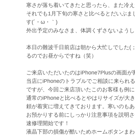
寒さが落ち着いてきたと思ったら、また冷え込ん
それでも1月下旬の寒さと比べるとだいぶま
す(´・ω・｀)
外出予定のみなさま、体調くずさないようし
本日の難波千日前店は朝から大忙しでした(；
るのでお昼からですね（笑）
ご来店いただいたのはiPhone7Plusの画
当店にiPhoneのトラブルでご相談に来ら
ですが、今回ご来店頂いたこのお客様も例に
通常のiPhoneと比べるとやはりサイズが大き
頼が着実に増えてきております。寒いのもあり
お預かりする前にしっかり注意事項を説明さ
速修理開始です！
液晶下部の損傷が酷いためホームボタンまわり