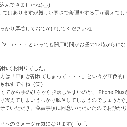
できましたね(-_-)
しではありますが厳しい寒さで修理をする手が震えてし
っかり厚着しておでかけしてくださいね！
´∀｀)・・・といっても開店時間がお昼の12時からにな
面が割れてお困りでした。
れる方は「画面が割れてしまって・・・」というが圧倒的
もれずですね（笑）
くてから手のひらから脱落しやすいのか、iPhone Plu
震えてしまいうっかり脱落してしまうのでしょうか(*_
せていただき、免責事項に同意いただいたのでお預か
へのダメージが気になります(゜o゜;