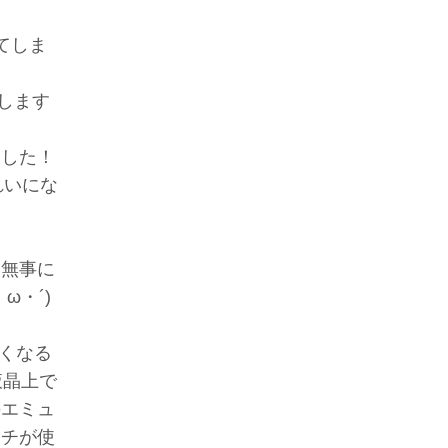
てしま
キします
ました！
れいにな
は無事に
・´)
なくなる
液晶上で
のエミュ
ッチが使