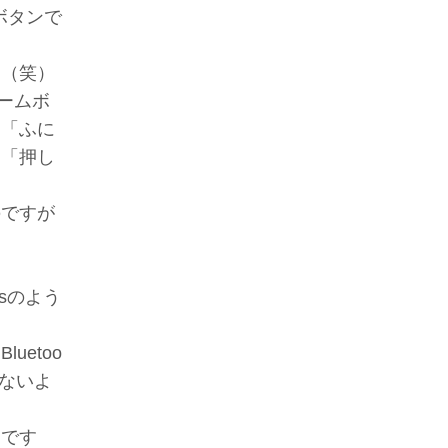
ムボタンで
す（笑）
ホームボ
て「ふに
じ「押し
のですが
usのよう
uetoo
ないよ
んです