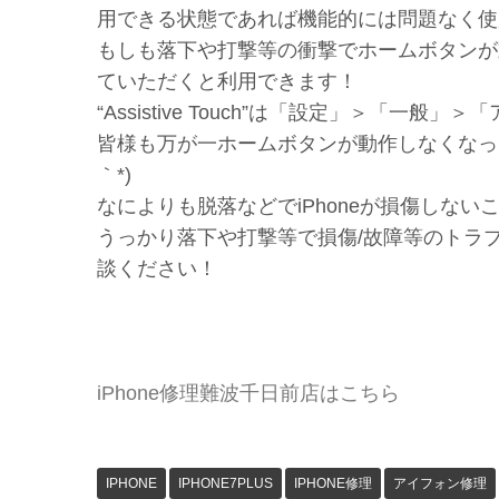
用できる状態であれば機能的には問題なく使
もしも落下や打撃等の衝撃でホームボタンが動作しな
ていただくと利用できます！
“Assistive Touch”は「設定」＞「
皆様も万が一ホームボタンが動作しなくなっ
｀*)
なによりも脱落などでiPhoneが損傷しな
うっかり落下や打撃等で損傷/故障等のトラ
談ください！
iPhone修理難波千日前店はこちら
IPHONE
IPHONE7PLUS
IPHONE修理
アイフォン修理