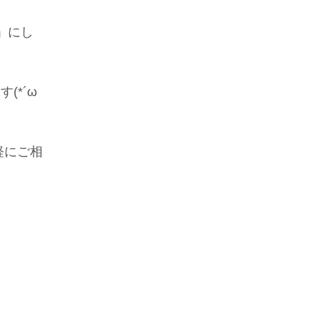
ン」にし
。
(*´ω
軽にご相