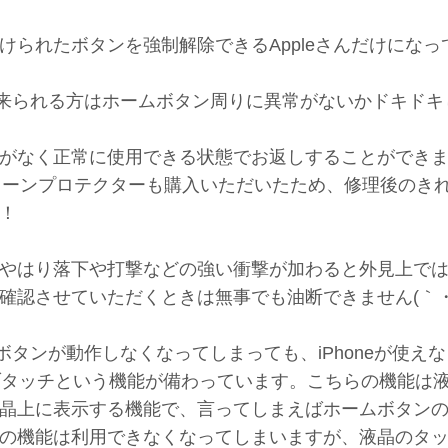
られたボタンを強制解除できるAppleさんだけになっ
ご相談に来られる方はホームボタン周りに異常がないかドキド
がなく正常に使用できる状態でお返しすることができ
プのスクリーンプロテクターも購入いただいたため、修理後のき
！
やはり落下や打撃などの強い衝撃が加わると外見上で
確認させていただくときは無事でも油断できません(｀・ω
ホームボタンが動作しなくなってしまっても、iPhoneが使え
ィブタッチという機能が備わっています。こちらの機能は
晶上に表示する機能で、言ってしまえばホームボタン
の機能は利用できなくなってしまいますが、液晶のタ