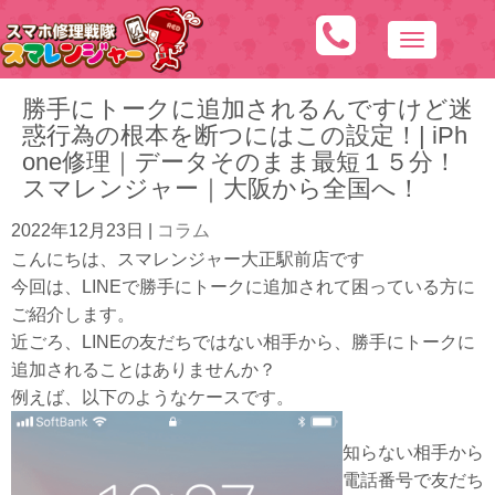
N
a
勝手にトークに追加されるんですけど迷
v
惑行為の根本を断つにはこの設定！| iPh
i
one修理｜データそのまま最短１５分！
g
スマレンジャー｜大阪から全国へ！
a
t
2022年12月23日
|
コラム
i
こんにちは、スマレンジャー大正駅前店です
o
今回は、LINEで勝手にトークに追加されて困っている方に
n
ご紹介します。
近ごろ、LINEの友だちではない相手から、勝手にトークに
追加されることはありませんか？
例えば、以下のようなケースです。
知らない相手から
電話番号で友だち