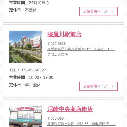
営業時間：
24時間対応
定休日：
不定休
店舗専用ページ ＞
寝屋川駅前店
〒572-0838
大阪府寝屋川市八坂町16-16 丸喜ビル1F
買取店大吉内
TEL：
072-838-8527
営業時間：
10:00～19:00
定休日：
年中無休
店舗専用ページ ＞
尼崎中央商店街店
〒660-0884
兵庫県尼崎市神田中通3-56 買取専門店ミン