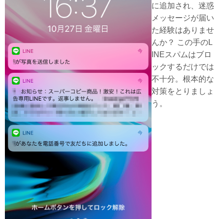
に追加され、迷惑
メッセージが届い
た経験はありませ
んか？ この手のL
INEスパムはブロ
ックするだけでは
不十分。根本的な
対策をとりましょ
う。