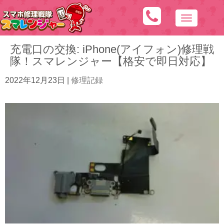
N
a
充電口の交換: iPhone(アイフォン)修理戦
v
隊！スマレンジャー【格安で即日対応】
i
g
2022年12月23日
|
修理記録
a
t
i
o
n