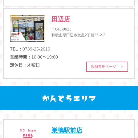
田辺店
〒646-0023
和歌山県田辺市文里2丁目35-2-3
TEL：
0739-25-2610
営業時間：
10:00〜19:00
定休日：
木曜日
店舗専用ページ ＞
巣鴨駅前店