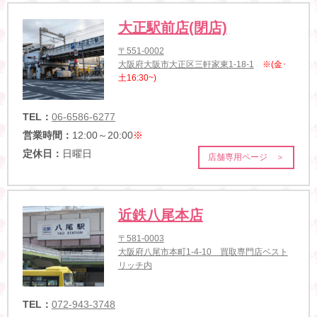
大正駅前店(閉店)
〒551-0002
大阪府大阪市大正区三軒家東1-18-1
※(金･
土16:30~)
TEL：
06-6586-6277
営業時間：
12:00～20:00
※
定休日：
日曜日
店舗専用ページ ＞
近鉄八尾本店
〒581-0003
大阪府八尾市本町1-4-10 買取専門店ベスト
リッチ内
TEL：
072-943-3748