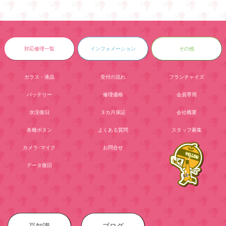
対応修理一覧
インフォメーション
その他
ガラス・液晶
受付の流れ
フランチャイズ
バッテリー
修理価格
会員専用
水没復旧
３カ月保証
会社概要
各種ボタン
よくある質問
スタッフ募集
カメラ･マイク
お問合せ
データ復旧
豆知識
ブログ