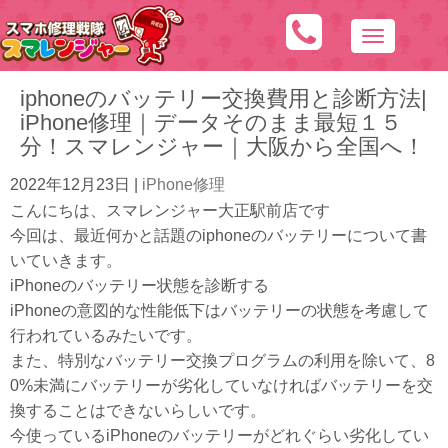
N
a
iphoneのバッテリー交換費用と診断方法|
v
iPhone修理｜データそのまま最短１５
i
分！スマレンジャー｜大阪から全国へ！
g
a
2022年12月23日
|
iPhone修理
t
こんにちは、スマレンジャー大正駅前店です
i
今回は、最近何かと話題のiphoneのバッテリーについて書
o
いていきます。
n
iPhoneのバッテリー状態を診断する
iPhoneの意図的な性能低下はバッテリーの状態を考慮して
行われているみたいです。
また、特別なバッテリー交換プログラムの利用を除いて、8
0%未満にバッテリーが劣化していなければバッテリーを交
換することはできないらしいです。
今使っているiPhoneのバッテリーがどれぐらい劣化してい