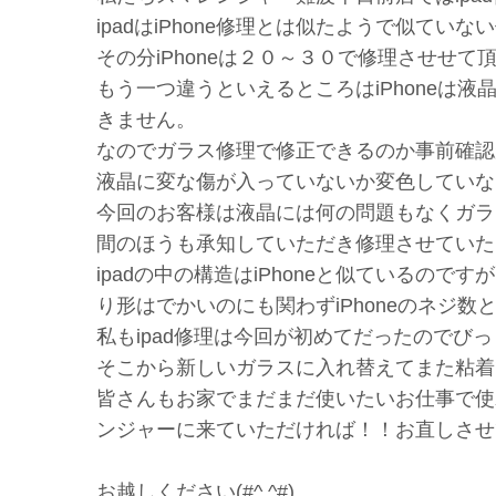
ipadはiPhone修理とは似たようで似てい
その分iPhoneは２０～３０で修理させせて
もう一つ違うといえるところはiPhoneは液
きません。
なのでガラス修理で修正できるのか事前確認
液晶に変な傷が入っていないか変色していな
今回のお客様は液晶には何の問題もなくガラ
間のほうも承知していただき修理させていた
ipadの中の構造はiPhoneと似ているので
り形はでかいのにも関わずiPhoneのネジ
私もipad修理は今回が初めてだったのでびっくり
そこから新しいガラスに入れ替えてまた粘着
皆さんもお家でまだまだ使いたいお仕事で使
ンジャーに来ていただければ！！お直しさせ
お越しください(#^.^#)