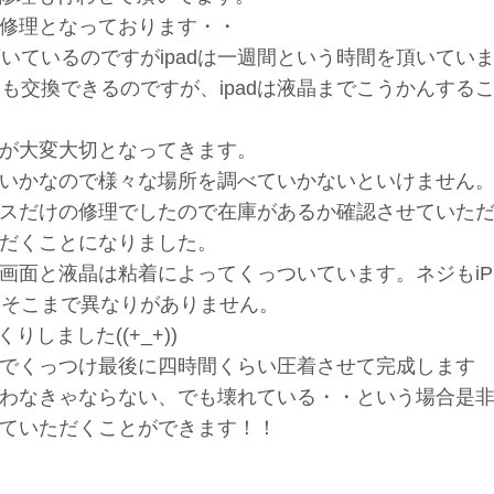
ない修理となっております・・
頂いているのですがipadは一週間という時間を頂いてい
晶も交換できるのですが、ipadは液晶までこうかんする
が大変大切となってきます。
いかなので様々な場所を調べていかないといけません
スだけの修理でしたので在庫があるか確認させていた
だくことになりました。
すが画面と液晶は粘着によってくっついています。ネジもiPh
数とそこまで異なりがありません。
しました((+_+))
でくっつけ最後に四時間くらい圧着させて完成します
わなきゃならない、でも壊れている・・という場合是
ていただくことができます！！