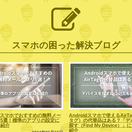
スマホの困った解決ブログ
oidスマホでおすすめの無料メー
Androidスマホで使えるAirT
5選！標準のアプリの設定に
タグ）の代替品はある？「デ
も紹介
探す（Find My Device）
紹介