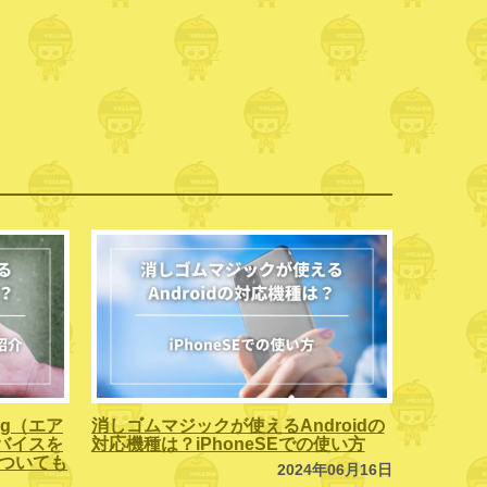
ag（エア
消しゴムマジックが使えるAndroidの
バイスを
対応機種は？iPhoneSEでの使い方
」についても
2024年06月16日