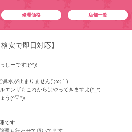
修理価格
店舗一覧
【格安で即日対応】
ーです!(^^)!
水が止まりません(´;ω;｀)
エンザもこれからはやってきますよ(*_*;
(^▽^)/
修理です
d修理も行わせて頂いてます。