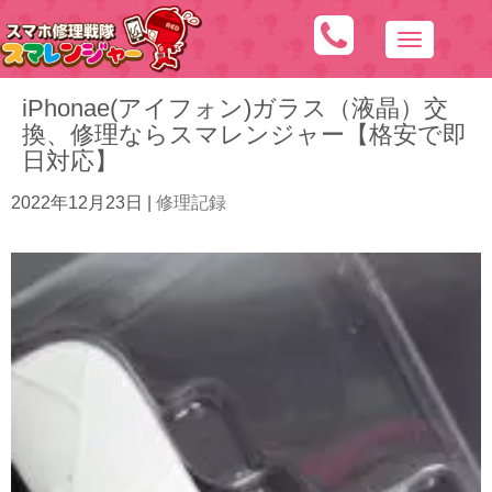
N
a
iPhonae(アイフォン)ガラス（液晶）交
v
換、修理ならスマレンジャー【格安で即
i
日対応】
g
a
2022年12月23日
|
修理記録
t
i
o
n