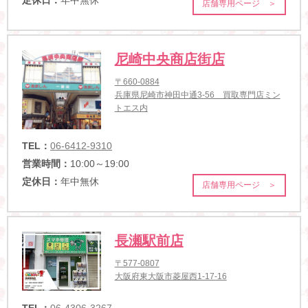
店舗専用ページ ＞
尼崎中央商店街店
〒660-0884
兵庫県尼崎市神田中通3-56 買取専門店ミン
トエス内
TEL：
06-6412-9310
営業時間：
10:00～19:00
定休日：
年中無休
店舗専用ページ ＞
長瀬駅前店
〒577-0807
大阪府東大阪市菱屋西1-17-16
TEL：
06-4306-3267