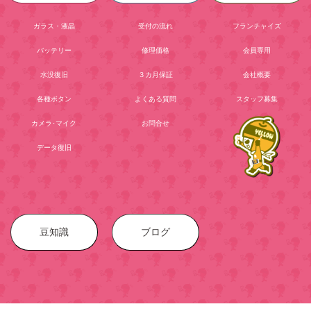
ガラス・液晶
受付の流れ
フランチャイズ
バッテリー
修理価格
会員専用
水没復旧
３カ月保証
会社概要
各種ボタン
よくある質問
スタッフ募集
カメラ･マイク
お問合せ
データ復旧
豆知識
ブログ