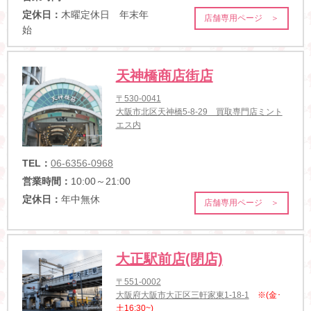
定休日：
木曜定休日 年末年
店舗専用ページ ＞
始
天神橋商店街店
〒530-0041
大阪市北区天神橋5-8-29 買取専門店ミント
エス内
TEL：
06-6356-0968
営業時間：
10:00～21:00
定休日：
年中無休
店舗専用ページ ＞
大正駅前店(閉店)
〒551-0002
大阪府大阪市大正区三軒家東1-18-1
※(金･
土16:30~)