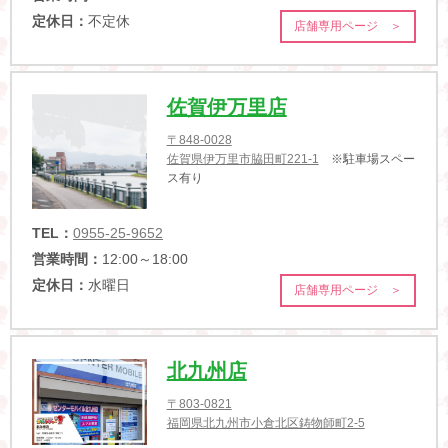
定休日：
不定休
店舗専用ページ ＞
佐賀伊万里店
〒848-0028
佐賀県伊万里市脇田町221-1
※駐車場スペー
ス有り
TEL：
0955-25-9652
営業時間：
12:00～18:00
定休日：
水曜日
店舗専用ページ ＞
北九州店
〒803-0821
福岡県北九州市小倉北区鋳物師町2-5