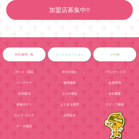
加盟店募集中!!
対応修理一覧
インフォメーション
その他
ガラス・液晶
受付の流れ
フランチャイズ
バッテリー
修理価格
会員専用
水没復旧
３カ月保証
会社概要
各種ボタン
よくある質問
スタッフ募集
カメラ･マイク
お問合せ
データ復旧