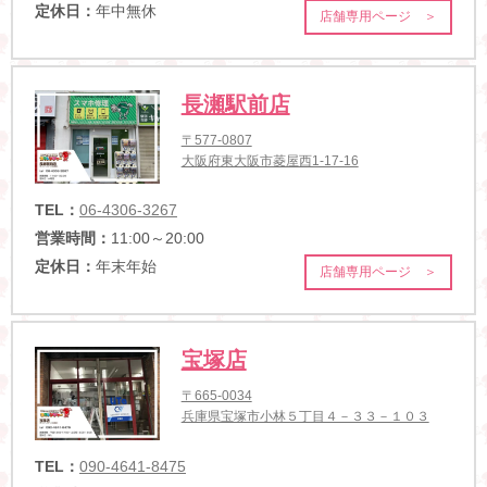
定休日：
年中無休
店舗専用ページ ＞
長瀬駅前店
〒577-0807
大阪府東大阪市菱屋西1-17-16
TEL：
06-4306-3267
営業時間：
11:00～20:00
定休日：
年末年始
店舗専用ページ ＞
宝塚店
〒665-0034
兵庫県宝塚市小林５丁目４－３３－１０３
TEL：
090-4641-8475