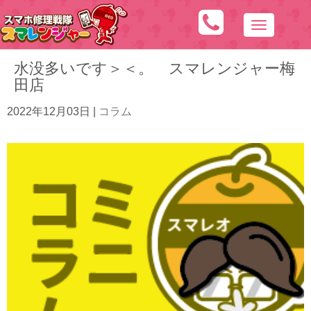
N
a
水没多いです＞＜。 スマレンジャー梅
v
田店
i
g
2022年12月03日
|
コラム
a
t
i
o
n