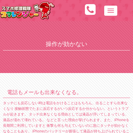
N
a
v
i
操作が効かない
g
a
t
i
o
n
電話もメールも出来なくなる。
タッチにも反応しない時は電話をかけることはもちろん、出ることすら出来な
くなり 接触状態でたまに反応するがいつ反応するか分からない。というトラブ
ルが起きます。 タッチ出来なくなる理由としては液晶が浮いてしまっている、
液晶が濡れて壊れている。 などと言った理由が挙げられます。また、iPhoneを
長期間ご利用していますと 衝撃も何も与えていないのに急にタッチが効かなく
なることもあり、 iPhoneのバッテリーが膨張して液晶が持ち上げられているこ