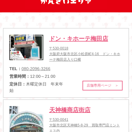
ドン・キホーテ梅田店
〒530-0018
大阪府大阪市北区小松原町4-16 ドン・キホ
ーテ梅田店入り口横
TEL：
080-2096-3266
営業時間：
12:00～21:00
定休日：
木曜定休日 年末年
店舗専用ページ ＞
始
天神橋商店街店
〒530-0041
大阪市北区天神橋5-8-29 買取専門店ミント
エス内